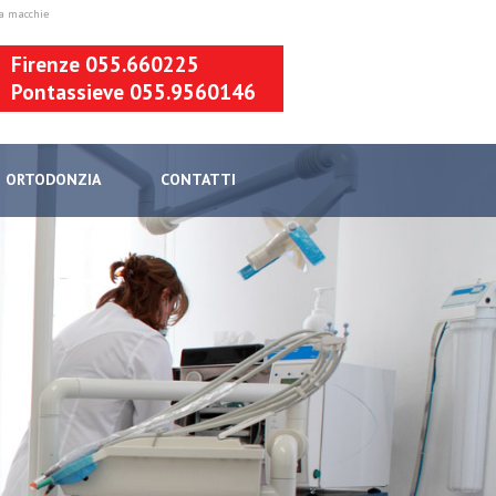
ura macchie
Firenze 055.660225
Pontassieve 055.9560146
ORTODONZIA
CONTATTI