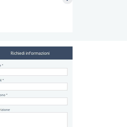
Richiedi informazioni
 *
l *
ono *
rizione