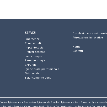
SERVIZI
Disinfezione e sterilizzaz
Attrezzature innovative
Emergenze
Cure dentali
Home
Implantologia
Contatti
Protesi dentale
Laser terapia
Parodontologia
Chirurgia
Igiene orale professionale
Ortodonzia
Sbiancamento denti
 Firenze. Igiene orale a Pontassieve. Igiene orale Scandicci. Igiene orale Sesto fiorentino. Igiene orale
tro dentistico Garrubba. Centro odontoiatrico Firenze. Centro odontoiatrico Pontassieve. Centro dentis