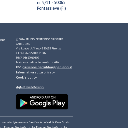
nr. 9/11 - 50065
Pontassieve (FI)
ione
© 2014 STUDIO DENTISTICO GIUSEPPE
GARRUBBA
Via Lungo l'Affrico, 42 50135 Firenze
C.F.: GRRGPP57H01F108V
P.IVA 03627060480
Iscrizione ordine dei medici n. 446
giuseppe.garrubba@pec.andi.it
PEC:
Informativa sulla privacy
Cookie policy
dgNet webDesign
 Impruneta. Igiene orale San Casciano Val di Pesa. Studio
tico Firenze. Studio Garrubba Firenze. Studio Garrubba