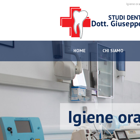
Igiene ora
HOME
CHI SIAMO
Igiene or