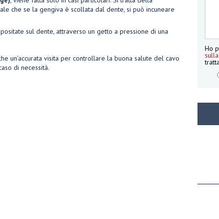
age)
, viene fatta solo in casi particolari. Si tratta della
ale che se la gengiva è scollata dal dente, si può incuneare
epositate sul dente, attraverso un getto a pressione di una
Ho p
sulla
he un’accurata visita per controllare la buona salute del cavo
tratt
aso di necessità.