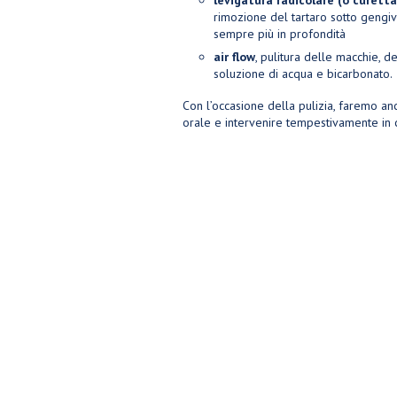
levigatura radicolare (o curett
rimozione del tartaro sotto gengiv
sempre più in profondità
air flow
, pulitura delle macchie, d
soluzione di acqua e bicarbonato.
Con l’occasione della pulizia, faremo anc
orale e intervenire tempestivamente in c