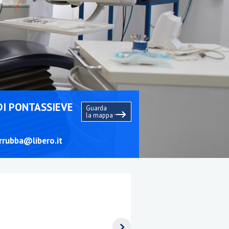
DI PONTASSIEVE
Guarda
la mappa
rrubba@libero.it