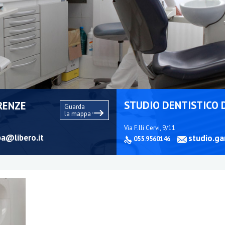
STUDIO DENTISTICO 
RENZE
Guarda
la mappa
Via F.lli Cervi, 9/11
ba@libero.it
studio.ga
055.9560146