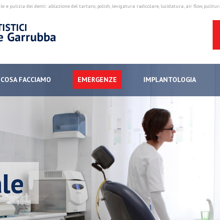
le e pulizia dei denti: ablazione del tartaro, polish, levigatura radicolare, lucidatura, air flow, pulit
COSA FACCIAMO
EMERGENZE
IMPLANTOLOGIA
ale